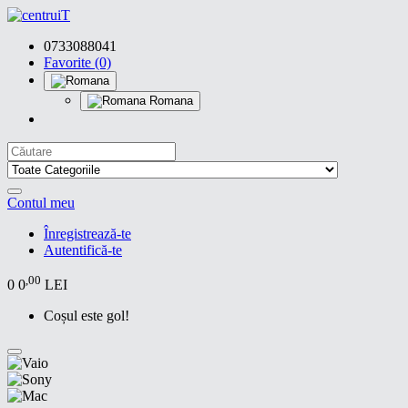
0733088041
Favorite (0)
Romana
Contul meu
Înregistrează-te
Autentifică-te
,00
0
0
LEI
Coșul este gol!