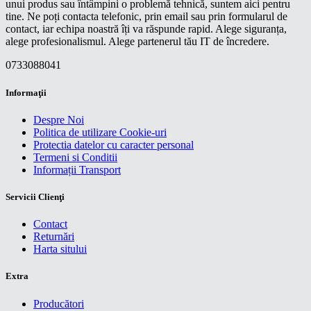
unui produs sau întâmpini o problemă tehnică, suntem aici pentru
tine. Ne poți contacta telefonic, prin email sau prin formularul de
contact, iar echipa noastră îți va răspunde rapid. Alege siguranța,
alege profesionalismul. Alege partenerul tău IT de încredere.
0733088041
Informaţii
Despre Noi
Politica de utilizare Cookie-uri
Protectia datelor cu caracter personal
Termeni si Conditii
Informații Transport
Servicii Clienţi
Contact
Returnări
Harta sitului
Extra
Producători