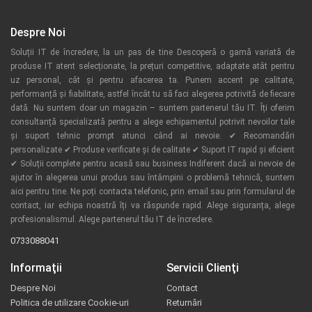
Despre Noi
Soluții IT de încredere, la un pas de tine Descoperă o gamă variată de
produse IT atent selecționate, la prețuri competitive, adaptate atât pentru
uz personal, cât și pentru afacerea ta. Punem accent pe calitate,
performanță și fiabilitate, astfel încât tu să faci alegerea potrivită de fiecare
dată. Nu suntem doar un magazin – suntem partenerul tău IT. Îți oferim
consultanță specializată pentru a alege echipamentul potrivit nevoilor tale
și suport tehnic prompt atunci când ai nevoie. ✔ Recomandări
personalizate ✔ Produse verificate și de calitate ✔ Suport IT rapid și eficient
✔ Soluții complete pentru acasă sau business Indiferent dacă ai nevoie de
ajutor în alegerea unui produs sau întâmpini o problemă tehnică, suntem
aici pentru tine. Ne poți contacta telefonic, prin email sau prin formularul de
contact, iar echipa noastră îți va răspunde rapid. Alege siguranța, alege
profesionalismul. Alege partenerul tău IT de încredere.
0733088041
Informaţii
Servicii Clienţi
Despre Noi
Contact
Politica de utilizare Cookie-uri
Returnări