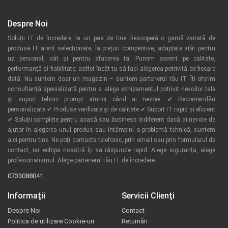
Despre Noi
Soluții IT de încredere, la un pas de tine Descoperă o gamă variată de
produse IT atent selecționate, la prețuri competitive, adaptate atât pentru
uz personal, cât și pentru afacerea ta. Punem accent pe calitate,
performanță și fiabilitate, astfel încât tu să faci alegerea potrivită de fiecare
dată. Nu suntem doar un magazin – suntem partenerul tău IT. Îți oferim
consultanță specializată pentru a alege echipamentul potrivit nevoilor tale
și suport tehnic prompt atunci când ai nevoie. ✔ Recomandări
personalizate ✔ Produse verificate și de calitate ✔ Suport IT rapid și eficient
✔ Soluții complete pentru acasă sau business Indiferent dacă ai nevoie de
ajutor în alegerea unui produs sau întâmpini o problemă tehnică, suntem
aici pentru tine. Ne poți contacta telefonic, prin email sau prin formularul de
contact, iar echipa noastră îți va răspunde rapid. Alege siguranța, alege
profesionalismul. Alege partenerul tău IT de încredere.
0733088041
Informaţii
Servicii Clienţi
Despre Noi
Contact
Politica de utilizare Cookie-uri
Returnări