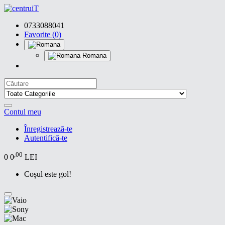
0733088041
Favorite (0)
Romana
Contul meu
Înregistrează-te
Autentifică-te
,00
0
0
LEI
Coșul este gol!