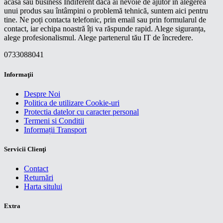
acasă sau business Indiferent dacă ai nevoie de ajutor în alegerea
unui produs sau întâmpini o problemă tehnică, suntem aici pentru
tine. Ne poți contacta telefonic, prin email sau prin formularul de
contact, iar echipa noastră îți va răspunde rapid. Alege siguranța,
alege profesionalismul. Alege partenerul tău IT de încredere.
0733088041
Informaţii
Despre Noi
Politica de utilizare Cookie-uri
Protectia datelor cu caracter personal
Termeni si Conditii
Informații Transport
Servicii Clienţi
Contact
Returnări
Harta sitului
Extra