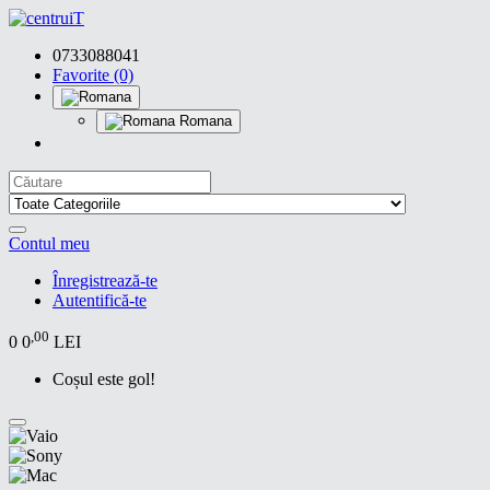
0733088041
Favorite (0)
Romana
Contul meu
Înregistrează-te
Autentifică-te
,00
0
0
LEI
Coșul este gol!