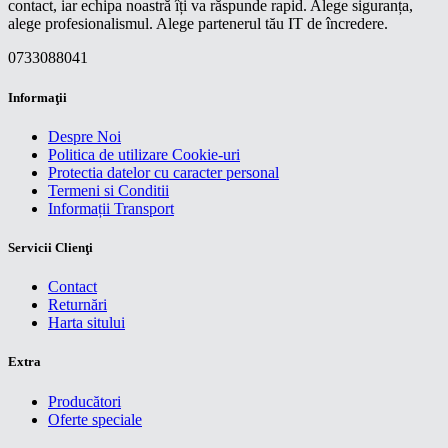
contact, iar echipa noastră îți va răspunde rapid. Alege siguranța,
alege profesionalismul. Alege partenerul tău IT de încredere.
0733088041
Informaţii
Despre Noi
Politica de utilizare Cookie-uri
Protectia datelor cu caracter personal
Termeni si Conditii
Informații Transport
Servicii Clienţi
Contact
Returnări
Harta sitului
Extra
Producători
Oferte speciale