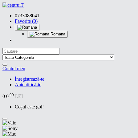
0733088041
Favorite (0)
Romana
Contul meu
Înregistrează-te
Autentifică-te
,00
0
0
LEI
Coșul este gol!