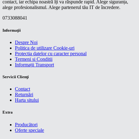
contact, iar echipa noastră îți va răspunde rapid. Alege siguranța,
alege profesionalismul. Alege partenerul tău IT de încredere.
0733088041
Informaţii
Despre Noi
Politica de utilizare Cookie-uri
Protectia datelor cu caracter personal
Termeni si Conditii
Informații Transport
Servicii Clienţi
Contact
Returnări
Harta sitului
Extra
Producători
Oferte speciale