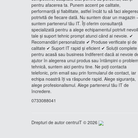
pentru afacerea ta. Punem accent pe calitate,
performanță și fiabilitate, astfel încât tu să faci alegere
potrivită de fiecare dată. Nu suntem doar un magazin 
suntem partenerul tău IT. Îți oferim consultanță
specializată pentru a alege echipamentul potrivit nevoi
tale și suport tehnic prompt atunci când ai nevoie. ✔
Recomandări personalizate ✔ Produse verificate și de
calitate ✔ Suport IT rapid și eficient ✔ Soluții complete
pentru acasă sau business Indiferent dacă ai nevoie d
ajutor în alegerea unui produs sau întâmpini o proble
tehnică, suntem aici pentru tine. Ne poți contacta
telefonic, prin email sau prin formularul de contact, iar
echipa noastră îți va răspunde rapid. Alege siguranța,
alege profesionalismul. Alege partenerul tău IT de
încredere.
0733088041
Drepturi de autor centruiT © 2026