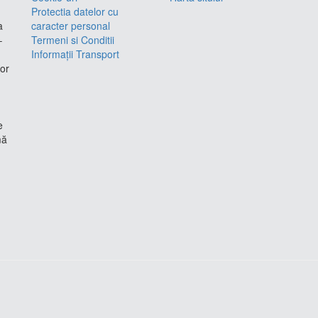
Protectia datelor cu
a
caracter personal
–
Termeni si Conditii
Informații Transport
lor
e
mă