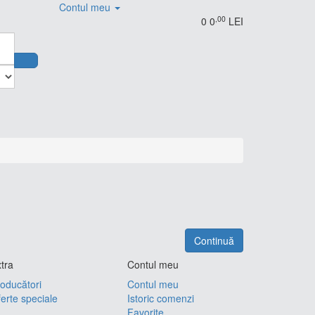
Contul meu
,00
0
0
LEI
Continuă
tra
Contul meu
oducători
Contul meu
erte speciale
Istoric comenzi
Favorite