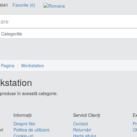
8041
Favorite (0)
 Pagina
Workstation
kstation
produse în această categorie.
Informaţii
Servicii Clienţi
Ex
Despre Noi
Contact
Pr
ri
Politica de utilizare
Returnări
Of
Cookie-uri
Harta sitului