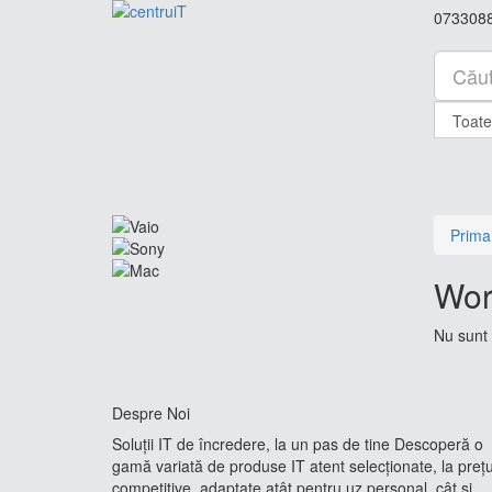
073308
Prima
Wor
Nu sunt 
Despre Noi
Soluții IT de încredere, la un pas de tine Descoperă o
gamă variată de produse IT atent selecționate, la prețu
competitive, adaptate atât pentru uz personal, cât și