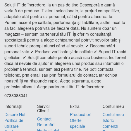
Soluții IT de încredere, la un pas de tine Descoperă o gamă
variată de produse IT atent selecționate, la prețuri competitive,
adaptate atât pentru uz personal, cât și pentru afacerea ta.
Punem accent pe calitate, performanță și fiabilitate, astfel încât tu
să faci alegerea potrivită de fiecare dată. Nu suntem doar un
magazin – suntem partenerul tău IT. Îți oferim consultanță
specializată pentru a alege echipamentul potrivit nevoilor tale și
suport tehnic prompt atunci când ai nevoie. ✔ Recomandări
personalizate ✔ Produse verificate și de calitate ✔ Suport IT rapid
și eficient ✔ Soluții complete pentru acasă sau business Indiferent
dacă ai nevoie de ajutor în alegerea unui produs sau întâmpini o
problemă tehnică, suntem aici pentru tine. Ne poți contacta
telefonic, prin email sau prin formularul de contact, iar echipa
noastră îți va răspunde rapid. Alege siguranța, alege
profesionalismul. Alege partenerul tău IT de încredere.
0733088041
Informaţii
Servicii
Extra
Contul meu
Clienţi
Despre Noi
Producători
Contul meu
Contact
Politica de
Oferte
Istoric
Returnări
utilizare
speciale
comenzi
Harta sitului