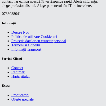
contact, iar echipa noastră îți va răspunde rapid. Alege siguranța,
alege profesionalismul. Alege partenerul tău IT de încredere.
0733088041
Informaţii
Despre Noi
Politica de utilizare Cookie-uri
Protectia datelor cu caracter personal
Termeni si Conditii
Informații Transport
Servicii Clienţi
Contact
Returnări
Harta sitului
Extra
Producători
Oferte speciale