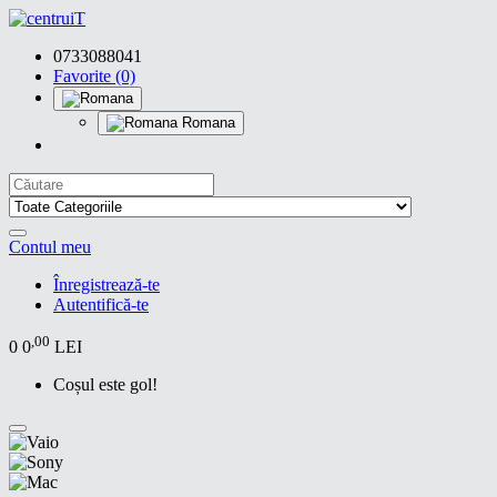
0733088041
Favorite (0)
Romana
Contul meu
Înregistrează-te
Autentifică-te
,00
0
0
LEI
Coșul este gol!