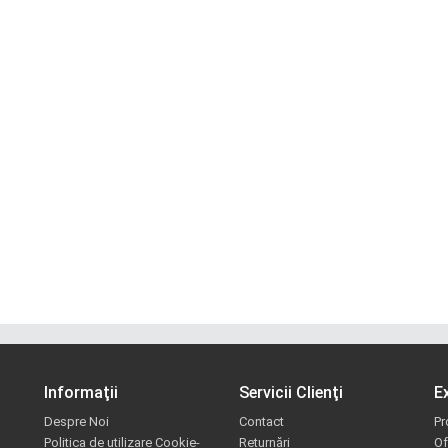
Informaţii
Servicii Clienţi
E
Despre Noi
Contact
Pr
Politica de utilizare Cookie-
Returnări
Of