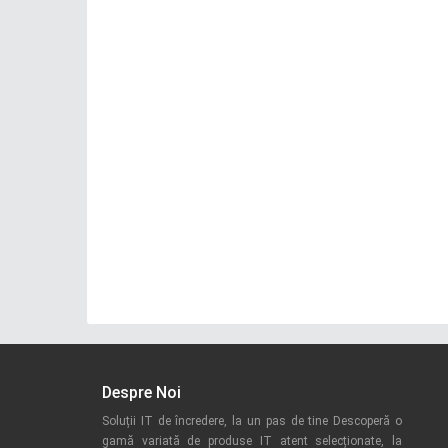
Despre Noi
Soluții IT de încredere, la un pas de tine Descoperă o
gamă variată de produse IT atent selecționate, la