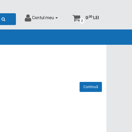
,00
Contul meu
0
LEI
0
Continuă