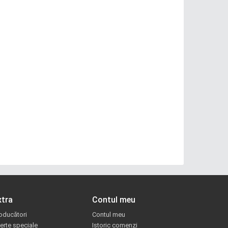
xtra
Contul meu
oducători
Contul meu
erte speciale
Istoric comenzi