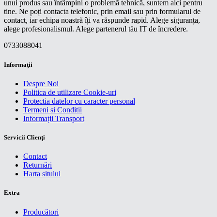
unui produs sau întâmpini o problemă tehnică, suntem aici pentru
tine. Ne poți contacta telefonic, prin email sau prin formularul de
contact, iar echipa noastră îți va răspunde rapid. Alege siguranța,
alege profesionalismul. Alege partenerul tău IT de încredere.
0733088041
Informaţii
Despre Noi
Politica de utilizare Cookie-uri
Protectia datelor cu caracter personal
Termeni si Conditii
Informații Transport
Servicii Clienţi
Contact
Returnări
Harta sitului
Extra
Producători