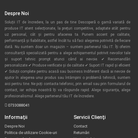
Despre Noi
Soluții IT de încredere, la un pas de tine Descoperă o gamă variată de
produse IT atent selecționate, la prețuri competitive, adaptate atât pentru
uz personal, cât și pentru afacerea ta. Punem accent pe calitate,
performanță și fiabilitate, astfel încât tu să faci alegerea potrivită de fiecare
dată. Nu suntem doar un magazin – suntem partenerul tău IT. Îți oferim
consultanță specializată pentru a alege echipamentul potrivit nevoilor tale
și suport tehnic prompt atunci când ai nevoie. ✔ Recomandări
personalizate ✔ Produse verificate și de calitate ✔ Suport IT rapid și eficient
✔ Soluții complete pentru acasă sau business Indiferent dacă ai nevoie de
ajutor în alegerea unui produs sau întâmpini o problemă tehnică, suntem
aici pentru tine. Ne poți contacta telefonic, prin email sau prin formularul de
contact, iar echipa noastră îți va răspunde rapid. Alege siguranța, alege
profesionalismul. Alege partenerul tău IT de încredere.
0733088041
Informaţii
Servicii Clienţi
Despre Noi
Contact
Politica de utilizare Cookie-uri
Returnări