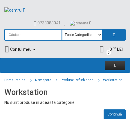
0733088041
,00
Contul meu
0
LEI
0
Prima Pagina
Nemapate
Produse Refurbished
Workstation
Workstation
Nu sunt produse în această categorie.
Continuă