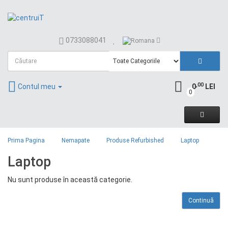
0733088041
,00
Contul meu
0
LEI
0
Prima Pagina
Nemapate
Produse Refurbished
Laptop
Laptop
Nu sunt produse în această categorie.
Continuă