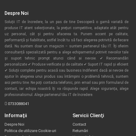
Despre Noi
Soluții IT de încredere, la un pas de tine Descoperă o gamă variată de
produse IT atent selecționate, la prețuri competitive, adaptate atât pentru
uz personal, cât și pentru afacerea ta. Punem accent pe calitate,
performanță și fiabilitate, astfel încât tu să faci alegerea potrivită de fiecare
dată. Nu suntem doar un magazin – suntem partenerul tău IT. Îți oferim
consultanță specializată pentru a alege echipamentul potrivit nevoilor tale
și suport tehnic prompt atunci când ai nevoie. ✔ Recomandări
personalizate ✔ Produse verificate și de calitate ✔ Suport IT rapid și eficient
✔ Soluții complete pentru acasă sau business Indiferent dacă ai nevoie de
ajutor în alegerea unui produs sau întâmpini o problemă tehnică, suntem
aici pentru tine. Ne poți contacta telefonic, prin email sau prin formularul de
contact, iar echipa noastră îți va răspunde rapid. Alege siguranța, alege
profesionalismul. Alege partenerul tău IT de încredere.
0733088041
Informaţii
Servicii Clienţi
Despre Noi
Contact
Politica de utilizare Cookie-uri
Returnări