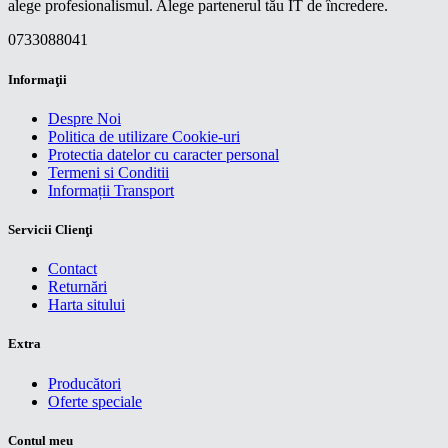
alege profesionalismul. Alege partenerul tău IT de încredere.
0733088041
Informaţii
Despre Noi
Politica de utilizare Cookie-uri
Protectia datelor cu caracter personal
Termeni si Conditii
Informații Transport
Servicii Clienţi
Contact
Returnări
Harta sitului
Extra
Producători
Oferte speciale
Contul meu