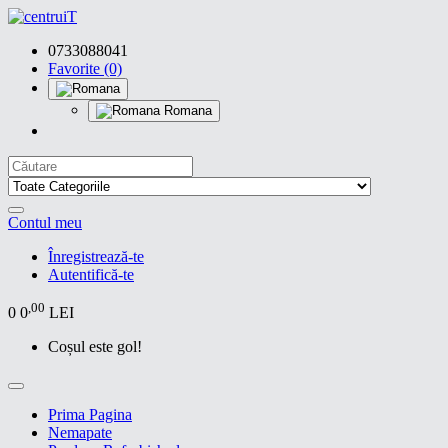
0733088041
Favorite (0)
Romana
Contul meu
Înregistrează-te
Autentifică-te
,00
0
0
LEI
Coșul este gol!
Prima Pagina
Nemapate