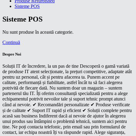
Produse Refurbished
Sisteme POS
Sisteme POS
Nu sunt produse în această categorie.
Continuă
Despre Noi
Soluții IT de încredere, la un pas de tine Descoperă o gamă variată
de produse IT atent selecționate, la prețuri competitive, adaptate atât
pentru uz personal, cât și pentru afacerea ta. Punem accent pe
calitate, performanță și fiabilitate, astfel încât tu să faci alegerea
potrivită de fiecare dată. Nu suntem doar un magazin – suntem
partenerul tău IT. Îți oferim consultanță specializată pentru a alege
echipamentul potrivit nevoilor tale și suport tehnic prompt atunci
când ai nevoie. ✔ Recomandări personalizate ✔ Produse verificate
și de calitate ✔ Suport IT rapid și eficient ✔ Soluții complete pentru
acasă sau business Indiferent dacă ai nevoie de ajutor în alegerea
unui produs sau întâmpini o problemă tehnică, suntem aici pentru
tine. Ne poți contacta telefonic, prin email sau prin formularul de
contact, iar echipa noastră îți va răspunde rapid. Alege siguranța,