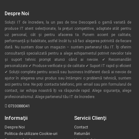
Despre Noi
Soluții IT de încredere, la un pas de tine Descoperă o gamă variată de
produse IT atent selecționate, la prețuri competitive, adaptate atât pentru
uz personal, cât și pentru afacerea ta. Punem accent pe calitate,
performanță și fiabilitate, astfel încât tu să faci alegerea potrivită de fiecare
dată. Nu suntem doar un magazin – suntem partenerul tău IT. Îți oferim
consultanță specializată pentru a alege echipamentul potrivit nevoilor tale
și suport tehnic prompt atunci când ai nevoie. ✔ Recomandări
personalizate ✔ Produse verificate și de calitate ✔ Suport IT rapid și eficient
✔ Soluții complete pentru acasă sau business Indiferent dacă ai nevoie de
ajutor în alegerea unui produs sau întâmpini o problemă tehnică, suntem
aici pentru tine. Ne poți contacta telefonic, prin email sau prin formularul de
contact, iar echipa noastră îți va răspunde rapid. Alege siguranța, alege
profesionalismul. Alege partenerul tău IT de încredere.
0733088041
Informaţii
Servicii Clienţi
Despre Noi
Contact
Politica de utilizare Cookie-uri
Returnări