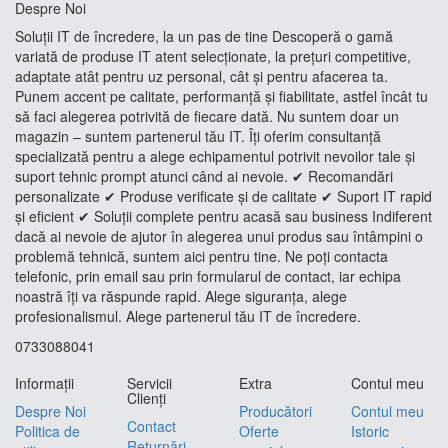
Despre Noi
Soluții IT de încredere, la un pas de tine Descoperă o gamă
variată de produse IT atent selecționate, la prețuri competitive,
adaptate atât pentru uz personal, cât și pentru afacerea ta.
Punem accent pe calitate, performanță și fiabilitate, astfel încât tu
să faci alegerea potrivită de fiecare dată. Nu suntem doar un
magazin – suntem partenerul tău IT. Îți oferim consultanță
specializată pentru a alege echipamentul potrivit nevoilor tale și
suport tehnic prompt atunci când ai nevoie. ✔ Recomandări
personalizate ✔ Produse verificate și de calitate ✔ Suport IT rapid
și eficient ✔ Soluții complete pentru acasă sau business Indiferent
dacă ai nevoie de ajutor în alegerea unui produs sau întâmpini o
problemă tehnică, suntem aici pentru tine. Ne poți contacta
telefonic, prin email sau prin formularul de contact, iar echipa
noastră îți va răspunde rapid. Alege siguranța, alege
profesionalismul. Alege partenerul tău IT de încredere.
0733088041
Informaţii
Servicii
Extra
Contul meu
Clienţi
Despre Noi
Producători
Contul meu
Contact
Politica de
Oferte
Istoric
Returnări