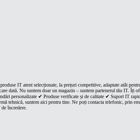
roduse IT atent selecționate, la prețuri competitive, adaptate atât pentr
e fiecare dată. Nu suntem doar un magazin – suntem partenerul tău IT. Îți 
dări personalizate ✔ Produse verificate și de calitate ✔ Suport IT rapid
mă tehnică, suntem aici pentru tine. Ne poți contacta telefonic, prin ema
 de încredere.