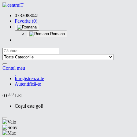
0733088041
Favorite (0)
Romana
Contul meu
Înregistrează-te
Autentifică-te
,00
0
0
LEI
Coșul este gol!