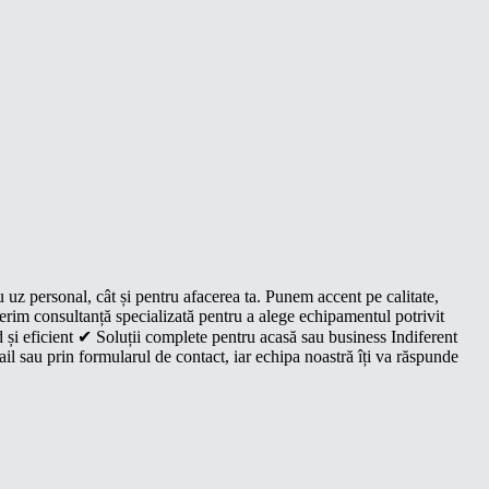
u uz personal, cât și pentru afacerea ta. Punem accent pe calitate,
oferim consultanță specializată pentru a alege echipamentul potrivit
 și eficient ✔ Soluții complete pentru acasă sau business Indiferent
il sau prin formularul de contact, iar echipa noastră îți va răspunde