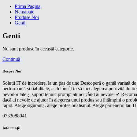
Prima Pagina
Nemapate
Produse Noi
Genti
Genti
Nu sunt produse în această categorie.
Continuă
Despre Noi
Soluții IT de încredere, la un pas de tine Descoperă o gamă variată de p
performanță și fiabilitate, astfel încât tu să faci alegerea potrivită d
nevoilor tale și suport tehnic prompt atunci când ai nevoie. ✔ Recoman
dacă ai nevoie de ajutor în alegerea unui produs sau întâmpini o proble
rapid. Alege siguranța, alege profesionalismul. Alege partenerul tău IT
0733088041
Informaţii