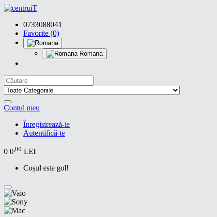
0733088041
Favorite (0)
Romana
Contul meu
Înregistrează-te
Autentifică-te
,00
0
0
LEI
Coșul este gol!