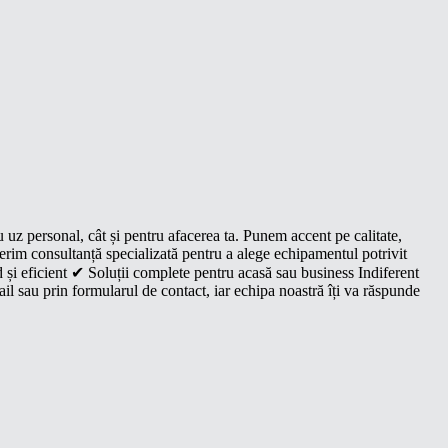
u uz personal, cât și pentru afacerea ta. Punem accent pe calitate,
oferim consultanță specializată pentru a alege echipamentul potrivit
 și eficient ✔ Soluții complete pentru acasă sau business Indiferent
il sau prin formularul de contact, iar echipa noastră îți va răspunde