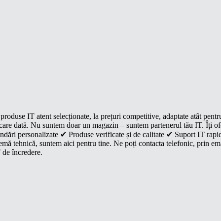
roduse IT atent selecționate, la prețuri competitive, adaptate atât pentr
e fiecare dată. Nu suntem doar un magazin – suntem partenerul tău IT. Îți 
dări personalizate ✔ Produse verificate și de calitate ✔ Suport IT rapid
mă tehnică, suntem aici pentru tine. Ne poți contacta telefonic, prin ema
 de încredere.