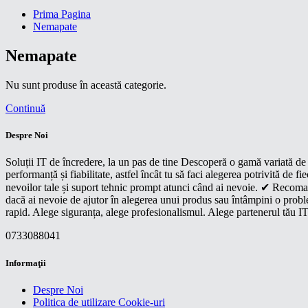
Prima Pagina
Nemapate
Nemapate
Nu sunt produse în această categorie.
Continuă
Despre Noi
Soluții IT de încredere, la un pas de tine Descoperă o gamă variată de p
performanță și fiabilitate, astfel încât tu să faci alegerea potrivită d
nevoilor tale și suport tehnic prompt atunci când ai nevoie. ✔ Recoman
dacă ai nevoie de ajutor în alegerea unui produs sau întâmpini o proble
rapid. Alege siguranța, alege profesionalismul. Alege partenerul tău IT
0733088041
Informaţii
Despre Noi
Politica de utilizare Cookie-uri