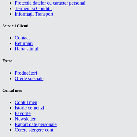
Protectia datelor cu caracter personal
Termeni si Conditii
Informații Transport
Servicii Clienţi
Contact
Returnări
Harta sitului
Extra
Producători
Oferte speciale
Contul meu
Contul meu
Istoric comenzi
Favorite
Newsletter
Raport date personale
Cerere stergere cont