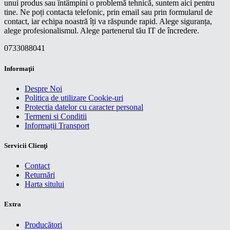
unui produs sau întâmpini o problemă tehnică, suntem aici pentru
tine. Ne poți contacta telefonic, prin email sau prin formularul de
contact, iar echipa noastră îți va răspunde rapid. Alege siguranța,
alege profesionalismul. Alege partenerul tău IT de încredere.
0733088041
Informaţii
Despre Noi
Politica de utilizare Cookie-uri
Protectia datelor cu caracter personal
Termeni si Conditii
Informații Transport
Servicii Clienţi
Contact
Returnări
Harta sitului
Extra
Producători