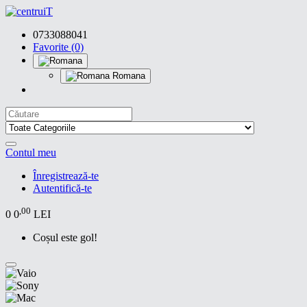
0733088041
Favorite (0)
Romana
Contul meu
Înregistrează-te
Autentifică-te
,00
0
0
LEI
Coșul este gol!