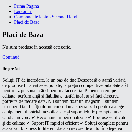
Prima Pagina
Laptopuri
Componente laptop Second Hand
Placi de Baza
Placi de Baza
Nu sunt produse în această categorie.
Continuă
Despre Noi
Soluții IT de încredere, la un pas de tine Descoperă o gamă variată
de produse IT atent selecționate, la prețuri competitive, adaptate atât
pentru uz personal, cât și pentru afacerea ta. Punem accent pe
calitate, performanță și fiabilitate, astfel încât tu să faci alegerea
potrivită de fiecare dată. Nu suntem doar un magazin – suntem
partenerul tău IT. Îți oferim consultanță specializată pentru a alege
echipamentul potrivit nevoilor tale și suport tehnic prompt atunci
când ai nevoie. ✔ Recomandări personalizate ✔ Produse verificate
și de calitate ✔ Suport IT rapid și eficient ✔ Soluții complete pentru
acasă sau business Indiferent dacă ai nevoie de ajutor în alegerea