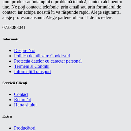
unui produs sau întâmpini o problemă tehnică, suntem aici pentru
tine. Ne poți contacta telefonic, prin email sau prin formularul de
contact, iar echipa noastră îți va răspunde rapid. Alege siguranța,
alege profesionalismul. Alege partenerul tău IT de încredere.
0733088041
Informaţii
Despre Noi
Politica de utilizare Cookie-uri
Protectia datelor cu caracter personal
Termeni si Conditii
Informații Transport
Servicii Clienţi
Contact
Returnări
Harta sitului
Extra
Producători