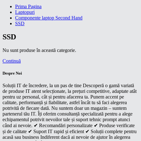
Prima Pagina
Laptopuri
Componente laptop Second Hand
SSD
SSD
Nu sunt produse în această categorie.
Continuă
Despre Noi
Soluții IT de încredere, la un pas de tine Descoperă o gamă variată
de produse IT atent selecționate, la prețuri competitive, adaptate atât
pentru uz personal, cât și pentru afacerea ta. Punem accent pe
calitate, performanță și fiabilitate, astfel încât tu să faci alegerea
potrivită de fiecare dată. Nu suntem doar un magazin – suntem
partenerul tău IT. Îți oferim consultanță specializată pentru a alege
echipamentul potrivit nevoilor tale și suport tehnic prompt atunci
când ai nevoie. ✔ Recomandări personalizate ✔ Produse verificate
și de calitate ✔ Suport IT rapid și eficient ✔ Soluții complete pentru
acasă sau business Indiferent dacă ai nevoie de ajutor în alegerea