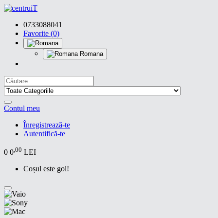
0733088041
Favorite (0)
Romana
Contul meu
Înregistrează-te
Autentifică-te
,00
0
0
LEI
Coșul este gol!