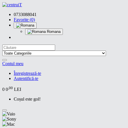
0733088041
Favorite (0)
Romana
Contul meu
Înregistrează-te
Autentifică-te
,00
0
0
LEI
Coșul este gol!