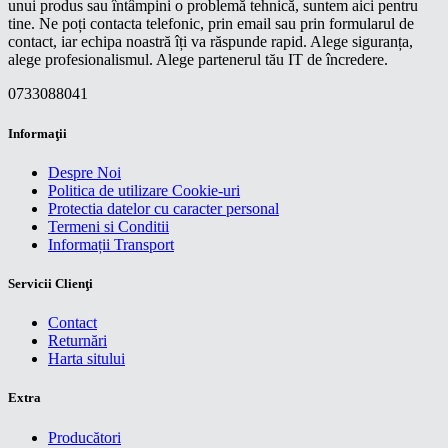
unui produs sau întâmpini o problemă tehnică, suntem aici pentru
tine. Ne poți contacta telefonic, prin email sau prin formularul de
contact, iar echipa noastră îți va răspunde rapid. Alege siguranța,
alege profesionalismul. Alege partenerul tău IT de încredere.
0733088041
Informaţii
Despre Noi
Politica de utilizare Cookie-uri
Protectia datelor cu caracter personal
Termeni si Conditii
Informații Transport
Servicii Clienţi
Contact
Returnări
Harta sitului
Extra
Producători