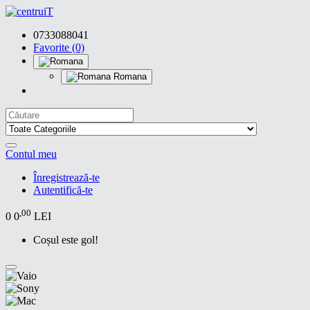
0733088041
Favorite (0)
Romana
Contul meu
Înregistrează-te
Autentifică-te
,00
0
0
LEI
Coșul este gol!