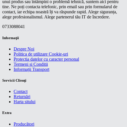
unui produs sau întâmpini o problemă tehnică, suntem aici pentru
tine. Ne poți contacta telefonic, prin email sau prin formularul de
contact, iar echipa noastră îți va răspunde rapid. Alege siguranța,
alege profesionalismul. Alege partenerul tău IT de încredere.
0733088041
Informaţii
Despre Noi
Politica de utilizare Cookie-uri
Protectia datelor cu caracter personal
Termeni si Conditii
Informații Transport
Servicii Clienţi
Contact
Returnări
Harta sitului
Extra
Producători