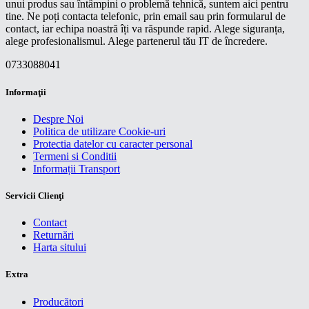
unui produs sau întâmpini o problemă tehnică, suntem aici pentru
tine. Ne poți contacta telefonic, prin email sau prin formularul de
contact, iar echipa noastră îți va răspunde rapid. Alege siguranța,
alege profesionalismul. Alege partenerul tău IT de încredere.
0733088041
Informaţii
Despre Noi
Politica de utilizare Cookie-uri
Protectia datelor cu caracter personal
Termeni si Conditii
Informații Transport
Servicii Clienţi
Contact
Returnări
Harta sitului
Extra
Producători