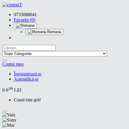
0733088041
Favorite (0)
Romana
Contul meu
Înregistrează-te
Autentifică-te
,00
0
0
LEI
Coșul este gol!