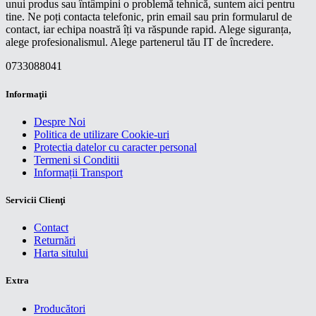
unui produs sau întâmpini o problemă tehnică, suntem aici pentru
tine. Ne poți contacta telefonic, prin email sau prin formularul de
contact, iar echipa noastră îți va răspunde rapid. Alege siguranța,
alege profesionalismul. Alege partenerul tău IT de încredere.
0733088041
Informaţii
Despre Noi
Politica de utilizare Cookie-uri
Protectia datelor cu caracter personal
Termeni si Conditii
Informații Transport
Servicii Clienţi
Contact
Returnări
Harta sitului
Extra
Producători