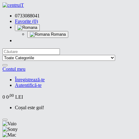
0733088041
Favorite (0)
Romana
Contul meu
Înregistrează-te
Autentifică-te
,00
0
0
LEI
Coșul este gol!