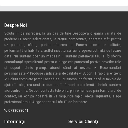
Despre Noi
Soluții IT de încredere, la un pas de tine Descoperă o gamă variată de
produse IT atent selecționate, la prețuri competitive, adaptate atât pentru
uz personal, cât și pentru afacerea ta. Punem accent pe calitate,
performanță și fiabilitate, astfel încât tu să faci alegerea potrivită de fiecare
dată. Nu suntem doar un magazin – suntem partenerul tău IT. Îți oferim
consultanță specializată pentru a alege echipamentul potrivit nevoilor tale
și suport tehnic prompt atunci când ai nevoie. ✔ Recomandări
personalizate ✔ Produse verificate și de calitate ✔ Suport IT rapid și eficient
✔ Soluții complete pentru acasă sau business Indiferent dacă ai nevoie de
ajutor în alegerea unui produs sau întâmpini o problemă tehnică, suntem
aici pentru tine. Ne poți contacta telefonic, prin email sau prin formularul de
contact, iar echipa noastră îți va răspunde rapid. Alege siguranța, alege
profesionalismul. Alege partenerul tău IT de încredere.
0733088041
Informaţii
Servicii Clienţi