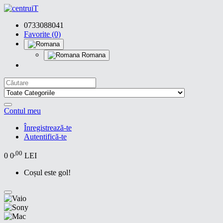
0733088041
Favorite (0)
Romana
Contul meu
Înregistrează-te
Autentifică-te
,00
0
0
LEI
Coșul este gol!