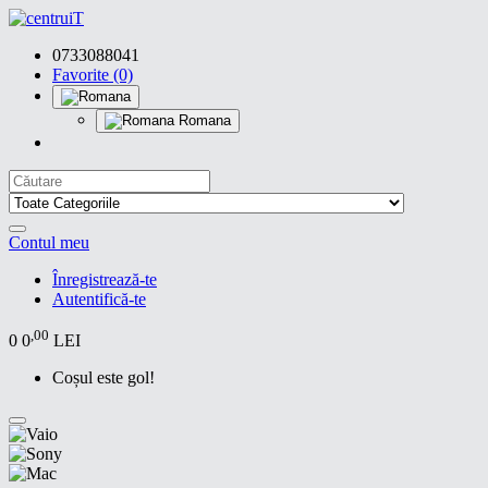
0733088041
Favorite (0)
Romana
Contul meu
Înregistrează-te
Autentifică-te
,00
0
0
LEI
Coșul este gol!