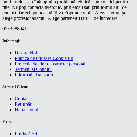
unui produs sau întâmpini o problemă tehnică, suntem aici pentru
tine. Ne poți contacta telefonic, prin email sau prin formularul de
contact, iar echipa noastră îți va răspunde rapid. Alege siguranța,
alege profesionalismul. Alege partenerul tău IT de încredere.
0733088041
Informaţii
Despre Noi
Politica de utilizare Cookie-uri
Protectia datelor cu caracter personal
Termeni si Conditii
Informații Transport
Servicii Clienţi
Contact
Returnări
Harta sitului
Extra
Producători