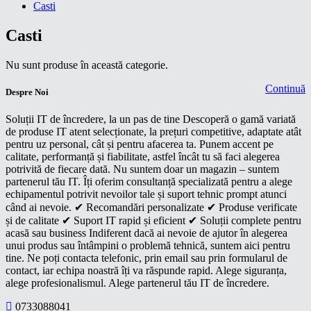
Casti
Casti
Nu sunt produse în această categorie.
Continuă
Despre Noi
Soluții IT de încredere, la un pas de tine Descoperă o gamă variată
de produse IT atent selecționate, la prețuri competitive, adaptate atât
pentru uz personal, cât și pentru afacerea ta. Punem accent pe
calitate, performanță și fiabilitate, astfel încât tu să faci alegerea
potrivită de fiecare dată. Nu suntem doar un magazin – suntem
partenerul tău IT. Îți oferim consultanță specializată pentru a alege
echipamentul potrivit nevoilor tale și suport tehnic prompt atunci
când ai nevoie. ✔ Recomandări personalizate ✔ Produse verificate
și de calitate ✔ Suport IT rapid și eficient ✔ Soluții complete pentru
acasă sau business Indiferent dacă ai nevoie de ajutor în alegerea
unui produs sau întâmpini o problemă tehnică, suntem aici pentru
tine. Ne poți contacta telefonic, prin email sau prin formularul de
contact, iar echipa noastră îți va răspunde rapid. Alege siguranța,
alege profesionalismul. Alege partenerul tău IT de încredere.
0733088041