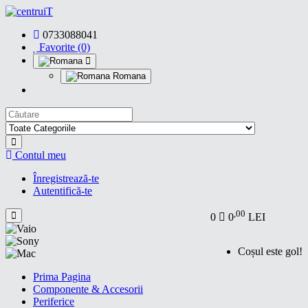
0733088041
Favorite (0)
Romana
Contul meu
Înregistrează-te
Autentifică-te
,00
0
0
LEI
Coșul este gol!
Prima Pagina
Componente & Accesorii
Periferice