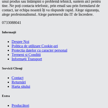
unui produs sau întâmpini o problemă tehnică, suntem aici pentru
tine. Ne poți contacta telefonic, prin email sau prin formularul de
contact, iar echipa noastră îți va răspunde rapid. Alege siguranța,
alege profesionalismul. Alege partenerul tău IT de încredere.
0733088041
Informaţii
Despre Noi
Politica de utilizare Cookie-uri
Protectia datelor cu caracter personal
Termeni si Conditii
Informații Transport
Servicii Clienţi
Contact
Returnări
Harta sitului
Extra
Producători