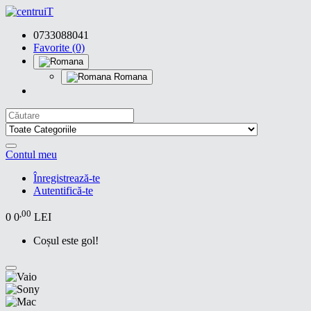
0733088041
Favorite (0)
Romana
Contul meu
Înregistrează-te
Autentifică-te
,00
0
0
LEI
Coșul este gol!