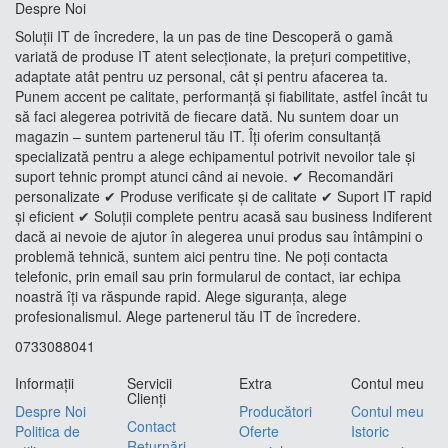
Despre Noi
Soluții IT de încredere, la un pas de tine Descoperă o gamă
variată de produse IT atent selecționate, la prețuri competitive,
adaptate atât pentru uz personal, cât și pentru afacerea ta.
Punem accent pe calitate, performanță și fiabilitate, astfel încât tu
să faci alegerea potrivită de fiecare dată. Nu suntem doar un
magazin – suntem partenerul tău IT. Îți oferim consultanță
specializată pentru a alege echipamentul potrivit nevoilor tale și
suport tehnic prompt atunci când ai nevoie. ✔ Recomandări
personalizate ✔ Produse verificate și de calitate ✔ Suport IT rapid
și eficient ✔ Soluții complete pentru acasă sau business Indiferent
dacă ai nevoie de ajutor în alegerea unui produs sau întâmpini o
problemă tehnică, suntem aici pentru tine. Ne poți contacta
telefonic, prin email sau prin formularul de contact, iar echipa
noastră îți va răspunde rapid. Alege siguranța, alege
profesionalismul. Alege partenerul tău IT de încredere.
0733088041
Informaţii
Servicii
Extra
Contul meu
Clienţi
Despre Noi
Producători
Contul meu
Contact
Politica de
Oferte
Istoric
Returnări