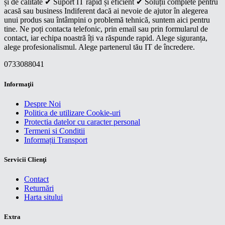
și de calitate ✔ Suport IT rapid și eficient ✔ Soluții complete pentru
acasă sau business Indiferent dacă ai nevoie de ajutor în alegerea
unui produs sau întâmpini o problemă tehnică, suntem aici pentru
tine. Ne poți contacta telefonic, prin email sau prin formularul de
contact, iar echipa noastră îți va răspunde rapid. Alege siguranța,
alege profesionalismul. Alege partenerul tău IT de încredere.
0733088041
Informaţii
Despre Noi
Politica de utilizare Cookie-uri
Protectia datelor cu caracter personal
Termeni si Conditii
Informații Transport
Servicii Clienţi
Contact
Returnări
Harta sitului
Extra