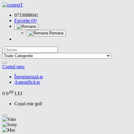
0733088041
Favorite (0)
Romana
Contul meu
Înregistrează-te
Autentifică-te
,00
0
0
LEI
Coșul este gol!