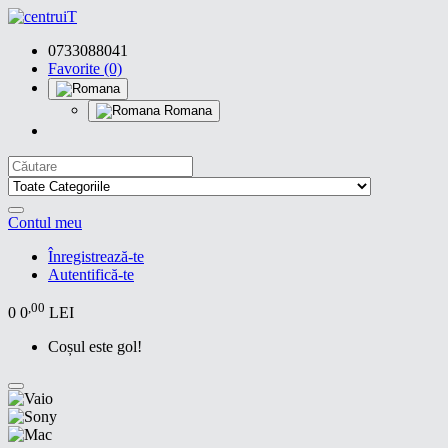
0733088041
Favorite (0)
Romana
Contul meu
Înregistrează-te
Autentifică-te
,00
0
0
LEI
Coșul este gol!