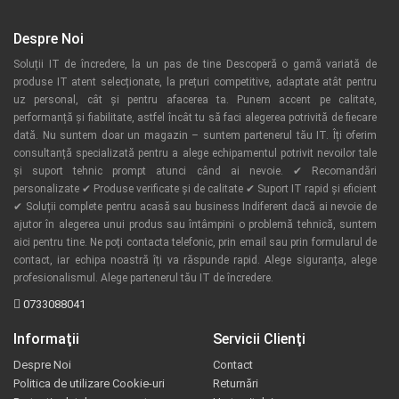
Despre Noi
Soluții IT de încredere, la un pas de tine Descoperă o gamă variată de
produse IT atent selecționate, la prețuri competitive, adaptate atât pentru
uz personal, cât și pentru afacerea ta. Punem accent pe calitate,
performanță și fiabilitate, astfel încât tu să faci alegerea potrivită de fiecare
dată. Nu suntem doar un magazin – suntem partenerul tău IT. Îți oferim
consultanță specializată pentru a alege echipamentul potrivit nevoilor tale
și suport tehnic prompt atunci când ai nevoie. ✔ Recomandări
personalizate ✔ Produse verificate și de calitate ✔ Suport IT rapid și eficient
✔ Soluții complete pentru acasă sau business Indiferent dacă ai nevoie de
ajutor în alegerea unui produs sau întâmpini o problemă tehnică, suntem
aici pentru tine. Ne poți contacta telefonic, prin email sau prin formularul de
contact, iar echipa noastră îți va răspunde rapid. Alege siguranța, alege
profesionalismul. Alege partenerul tău IT de încredere.
0733088041
Informaţii
Servicii Clienţi
Despre Noi
Contact
Politica de utilizare Cookie-uri
Returnări