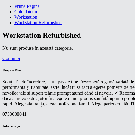
Prima Pagina
Calculatoare
Workstation
Workstation Refurbished
Workstation Refurbished
Nu sunt produse în această categorie.
Continuă
Despre Noi
Soluții IT de încredere, la un pas de tine Descoperă o gamă variată de p
performanță și fiabilitate, astfel încât tu să faci alegerea potrivită d
nevoilor tale și suport tehnic prompt atunci când ai nevoie. ✔ Recoman
dacă ai nevoie de ajutor în alegerea unui produs sau întâmpini o proble
rapid. Alege siguranța, alege profesionalismul. Alege partenerul tău IT
0733088041
Informaţii