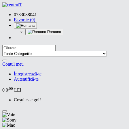
0733088041
Favorite (0)
Romana
Contul meu
Înregistrează-te
Autentifică-te
,00
0
0
LEI
Coșul este gol!