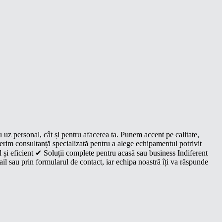
u uz personal, cât și pentru afacerea ta. Punem accent pe calitate,
oferim consultanță specializată pentru a alege echipamentul potrivit
 și eficient ✔ Soluții complete pentru acasă sau business Indiferent
il sau prin formularul de contact, iar echipa noastră îți va răspunde