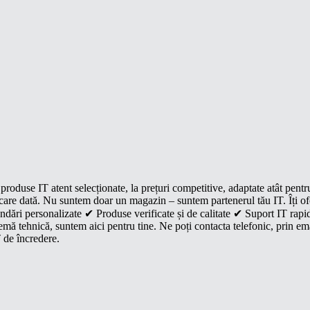
roduse IT atent selecționate, la prețuri competitive, adaptate atât pentr
e fiecare dată. Nu suntem doar un magazin – suntem partenerul tău IT. Îți 
dări personalizate ✔ Produse verificate și de calitate ✔ Suport IT rapid
mă tehnică, suntem aici pentru tine. Ne poți contacta telefonic, prin ema
 de încredere.