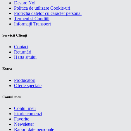
Despre Noi
Politica de utilizare Cookie-uri
Protectia datelor cu caracter personal
Termeni si Conditii
Informații Transport
Servicii Clienţi
Contact
Returnări
Harta sitului
Extra
Producători
Oferte speciale
Contul meu
Contul meu
Istoric comenzi
Favorite
Newsletter
Raport date personale