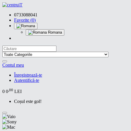
0733088041
Favorite (0)
Romana
Contul meu
Înregistrează-te
Autentifică-te
,00
0
0
LEI
Coșul este gol!