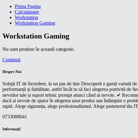
Prima Pagina
Calculatoare
Workstation
Workstation Gaming
Workstation Gaming
Nu sunt produse în această categorie.
Continuă
Despre Noi
Soluții IT de încredere, la un pas de tine Descoperă o gamă variată de p
performanță și fiabilitate, astfel încât tu să faci alegerea potrivită d
nevoilor tale și suport tehnic prompt atunci când ai nevoie. ✔ Recoman
dacă ai nevoie de ajutor în alegerea unui produs sau întâmpini o proble
rapid. Alege siguranța, alege profesionalismul. Alege partenerul tău IT
0733088041
Informaţii