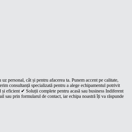
u uz personal, cât și pentru afacerea ta. Punem accent pe calitate,
oferim consultanță specializată pentru a alege echipamentul potrivit
 și eficient ✔ Soluții complete pentru acasă sau business Indiferent
il sau prin formularul de contact, iar echipa noastră îți va răspunde