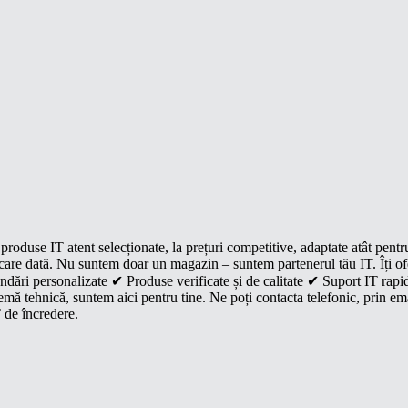
roduse IT atent selecționate, la prețuri competitive, adaptate atât pentr
e fiecare dată. Nu suntem doar un magazin – suntem partenerul tău IT. Îți 
dări personalizate ✔ Produse verificate și de calitate ✔ Suport IT rapid
mă tehnică, suntem aici pentru tine. Ne poți contacta telefonic, prin ema
 de încredere.