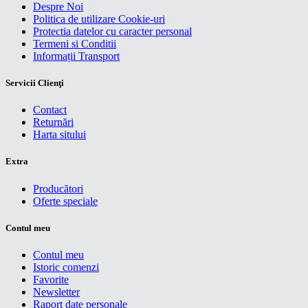
Despre Noi
Politica de utilizare Cookie-uri
Protectia datelor cu caracter personal
Termeni si Conditii
Informații Transport
Servicii Clienţi
Contact
Returnări
Harta sitului
Extra
Producători
Oferte speciale
Contul meu
Contul meu
Istoric comenzi
Favorite
Newsletter
Raport date personale