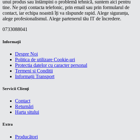
unui produs sau întâmpini o problemă tehnică, suntem aici pentru
tine. Ne poți contacta telefonic, prin email sau prin formularul de
contact, iar echipa noastră îți va răspunde rapid. Alege siguranța,
alege profesionalismul. Alege partenerul tău IT de încredere.
0733088041
Informaţii
Despre Noi
Politica de utilizare Cookie-uri
Protectia datelor cu caracter personal
Termeni si Conditii
Informații Transport
Servicii Clienţi
Contact
Returnări
Harta sitului
Extra
Producători