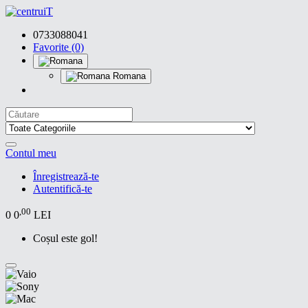
0733088041
Favorite (0)
Romana
Contul meu
Înregistrează-te
Autentifică-te
,00
0
0
LEI
Coșul este gol!