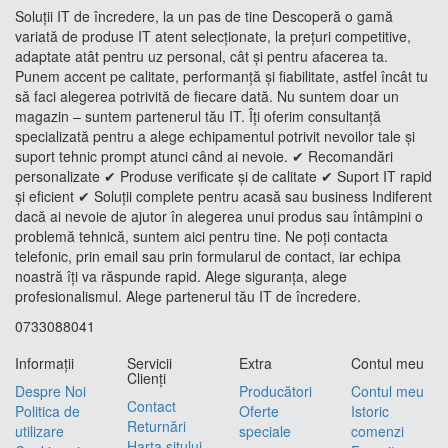
Soluții IT de încredere, la un pas de tine Descoperă o gamă
variată de produse IT atent selecționate, la prețuri competitive,
adaptate atât pentru uz personal, cât și pentru afacerea ta.
Punem accent pe calitate, performanță și fiabilitate, astfel încât tu
să faci alegerea potrivită de fiecare dată. Nu suntem doar un
magazin – suntem partenerul tău IT. Îți oferim consultanță
specializată pentru a alege echipamentul potrivit nevoilor tale și
suport tehnic prompt atunci când ai nevoie. ✔ Recomandări
personalizate ✔ Produse verificate și de calitate ✔ Suport IT rapid
și eficient ✔ Soluții complete pentru acasă sau business Indiferent
dacă ai nevoie de ajutor în alegerea unui produs sau întâmpini o
problemă tehnică, suntem aici pentru tine. Ne poți contacta
telefonic, prin email sau prin formularul de contact, iar echipa
noastră îți va răspunde rapid. Alege siguranța, alege
profesionalismul. Alege partenerul tău IT de încredere.
0733088041
Informaţii
Servicii
Extra
Contul meu
Clienţi
Despre Noi
Producători
Contul meu
Contact
Politica de
Oferte
Istoric
Returnări
utilizare
speciale
comenzi
Harta sitului