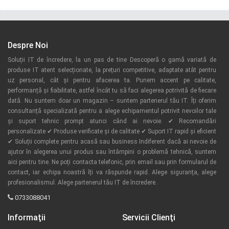
Despre Noi
Soluții IT de încredere, la un pas de tine Descoperă o gamă variată de
produse IT atent selecționate, la prețuri competitive, adaptate atât pentru
uz personal, cât și pentru afacerea ta. Punem accent pe calitate,
performanță și fiabilitate, astfel încât tu să faci alegerea potrivită de fiecare
dată. Nu suntem doar un magazin – suntem partenerul tău IT. Îți oferim
consultanță specializată pentru a alege echipamentul potrivit nevoilor tale
și suport tehnic prompt atunci când ai nevoie. ✔ Recomandări
personalizate ✔ Produse verificate și de calitate ✔ Suport IT rapid și eficient
✔ Soluții complete pentru acasă sau business Indiferent dacă ai nevoie de
ajutor în alegerea unui produs sau întâmpini o problemă tehnică, suntem
aici pentru tine. Ne poți contacta telefonic, prin email sau prin formularul de
contact, iar echipa noastră îți va răspunde rapid. Alege siguranța, alege
profesionalismul. Alege partenerul tău IT de încredere.
0733088041
Informaţii
Servicii Clienţi