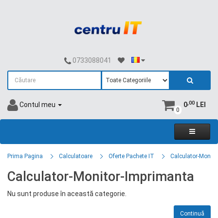
0733088041
,00
Contul meu
0
LEI
0
Prima Pagina
Calculatoare
Oferte Pachete IT
Calculator-Monito
Calculator-Monitor-Imprimanta
Nu sunt produse în această categorie.
Continuă