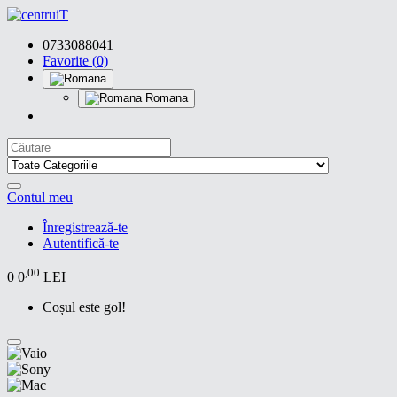
0733088041
Favorite (0)
Romana
Contul meu
Înregistrează-te
Autentifică-te
,00
0
0
LEI
Coșul este gol!