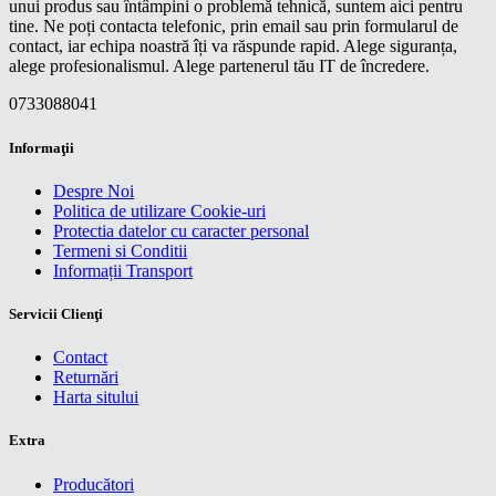
unui produs sau întâmpini o problemă tehnică, suntem aici pentru
tine. Ne poți contacta telefonic, prin email sau prin formularul de
contact, iar echipa noastră îți va răspunde rapid. Alege siguranța,
alege profesionalismul. Alege partenerul tău IT de încredere.
0733088041
Informaţii
Despre Noi
Politica de utilizare Cookie-uri
Protectia datelor cu caracter personal
Termeni si Conditii
Informații Transport
Servicii Clienţi
Contact
Returnări
Harta sitului
Extra
Producători