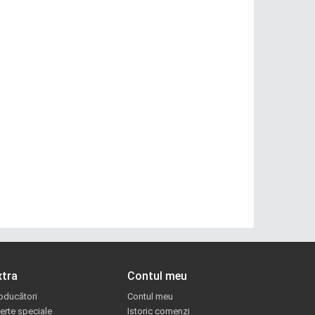
xtra
Contul meu
oducători
Contul meu
erte speciale
Istoric comenzi