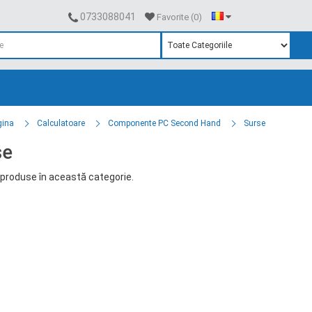
0733088041
Favorite (0)
gina
Calculatoare
Componente PC Second Hand
Surse
se
produse în această categorie.