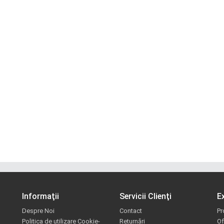
Informaţii
Servicii Clienţi
E
Despre Noi
Contact
Pr
Politica de utilizare Cookie-
Returnări
Of