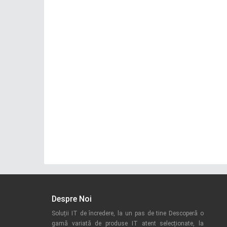
Despre Noi
Soluții IT de încredere, la un pas de tine Descoperă o
gamă variată de produse IT atent selecționate, la