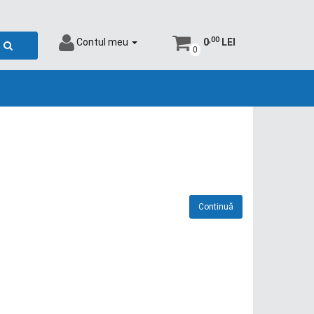
,00
Contul meu
0
LEI
0
Continuă