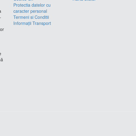
Protectia datelor cu
a
caracter personal
–
Termeni si Conditii
Informații Transport
lor
e
mă