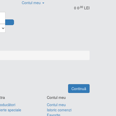
Contul meu
,00
0
0
LEI
Continuă
tra
Contul meu
oducători
Contul meu
erte speciale
Istoric comenzi
Favorite