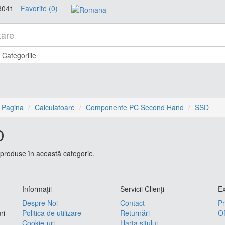
8041
Favorite (0)
 Pagina
Calculatoare
Componente PC Second Hand
SSD
D
produse în această categorie.
Informaţii
Servicii Clienţi
Ex
Despre Noi
Contact
Pr
ri
Politica de utilizare
Returnări
Of
Cookie-uri
Harta sitului