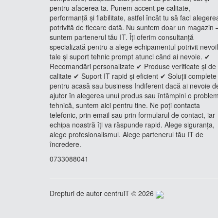
pentru afacerea ta. Punem accent pe calitate,
performanță și fiabilitate, astfel încât tu să faci alegere
potrivită de fiecare dată. Nu suntem doar un magazin 
suntem partenerul tău IT. Îți oferim consultanță
specializată pentru a alege echipamentul potrivit nevoi
tale și suport tehnic prompt atunci când ai nevoie. ✔
Recomandări personalizate ✔ Produse verificate și de
calitate ✔ Suport IT rapid și eficient ✔ Soluții complete
pentru acasă sau business Indiferent dacă ai nevoie d
ajutor în alegerea unui produs sau întâmpini o proble
tehnică, suntem aici pentru tine. Ne poți contacta
telefonic, prin email sau prin formularul de contact, iar
echipa noastră îți va răspunde rapid. Alege siguranța,
alege profesionalismul. Alege partenerul tău IT de
încredere.
0733088041
Drepturi de autor centruiT © 2026