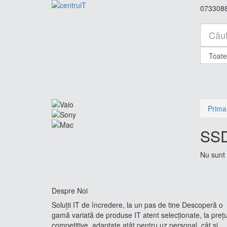
073308
Prima
SS
Nu sunt 
Despre Noi
Soluții IT de încredere, la un pas de tine Descoperă o
gamă variată de produse IT atent selecționate, la prețu
competitive, adaptate atât pentru uz personal, cât și