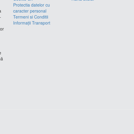
Protectia datelor cu
a
caracter personal
–
Termeni si Conditii
Informații Transport
lor
e
mă