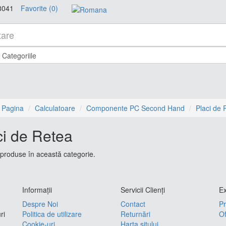
8041
Favorite (0)
 Pagina
Calculatoare
Componente PC Second Hand
Placi de 
ci de Retea
produse în această categorie.
Informaţii
Servicii Clienţi
Ex
Despre Noi
Contact
Pr
ri
Politica de utilizare
Returnări
Of
Cookie-uri
Harta sitului