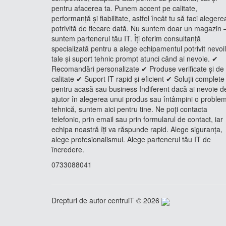
pentru afacerea ta. Punem accent pe calitate,
performanță și fiabilitate, astfel încât tu să faci alegere
potrivită de fiecare dată. Nu suntem doar un magazin 
suntem partenerul tău IT. Îți oferim consultanță
specializată pentru a alege echipamentul potrivit nevoi
tale și suport tehnic prompt atunci când ai nevoie. ✔
Recomandări personalizate ✔ Produse verificate și de
calitate ✔ Suport IT rapid și eficient ✔ Soluții complete
pentru acasă sau business Indiferent dacă ai nevoie d
ajutor în alegerea unui produs sau întâmpini o proble
tehnică, suntem aici pentru tine. Ne poți contacta
telefonic, prin email sau prin formularul de contact, iar
echipa noastră îți va răspunde rapid. Alege siguranța,
alege profesionalismul. Alege partenerul tău IT de
încredere.
0733088041
Drepturi de autor centruiT © 2026