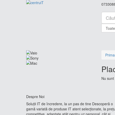
073308
Prima
Pla
Nu sunt 
Despre Noi
Soluții IT de încredere, la un pas de tine Descoperă o
gamă variată de produse IT atent selecționate, la prețu
competitive, adaptate atât pentru uz personal, cât și