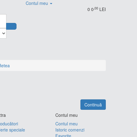
Contul meu
,00
0
0
LEI
Retea
Continuă
tra
Contul meu
oducători
Contul meu
erte speciale
Istoric comenzi
Favorite