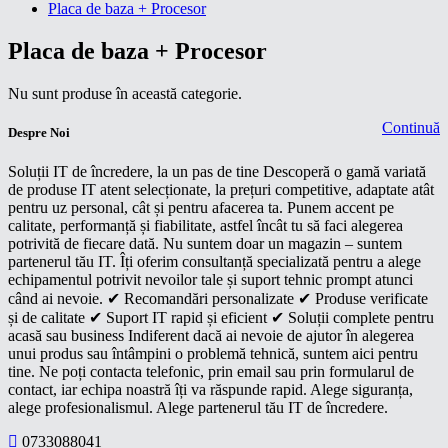
Placa de baza + Procesor
Placa de baza + Procesor
Nu sunt produse în această categorie.
Continuă
Despre Noi
Soluții IT de încredere, la un pas de tine Descoperă o gamă variată
de produse IT atent selecționate, la prețuri competitive, adaptate atât
pentru uz personal, cât și pentru afacerea ta. Punem accent pe
calitate, performanță și fiabilitate, astfel încât tu să faci alegerea
potrivită de fiecare dată. Nu suntem doar un magazin – suntem
partenerul tău IT. Îți oferim consultanță specializată pentru a alege
echipamentul potrivit nevoilor tale și suport tehnic prompt atunci
când ai nevoie. ✔ Recomandări personalizate ✔ Produse verificate
și de calitate ✔ Suport IT rapid și eficient ✔ Soluții complete pentru
acasă sau business Indiferent dacă ai nevoie de ajutor în alegerea
unui produs sau întâmpini o problemă tehnică, suntem aici pentru
tine. Ne poți contacta telefonic, prin email sau prin formularul de
contact, iar echipa noastră îți va răspunde rapid. Alege siguranța,
alege profesionalismul. Alege partenerul tău IT de încredere.
0733088041