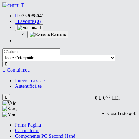
0733088041
Favorite (0)
Romana
Contul meu
Înregistrează-te
Autentifică-te
,00
0
0
LEI
Coșul este gol!
Prima Pagina
Calculatoare
Componente PC Second Hand