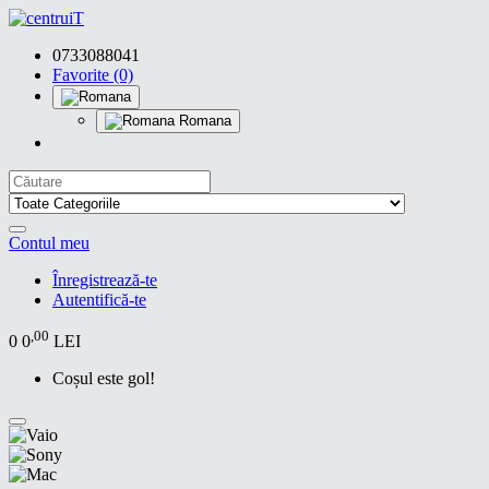
0733088041
Favorite (0)
Romana
Contul meu
Înregistrează-te
Autentifică-te
,00
0
0
LEI
Coșul este gol!