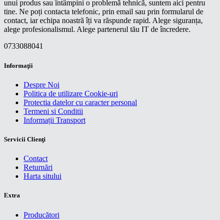
unui produs sau întâmpini o problemă tehnică, suntem aici pentru
tine. Ne poți contacta telefonic, prin email sau prin formularul de
contact, iar echipa noastră îți va răspunde rapid. Alege siguranța,
alege profesionalismul. Alege partenerul tău IT de încredere.
0733088041
Informaţii
Despre Noi
Politica de utilizare Cookie-uri
Protectia datelor cu caracter personal
Termeni si Conditii
Informații Transport
Servicii Clienţi
Contact
Returnări
Harta sitului
Extra
Producători