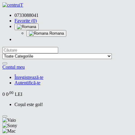
0733088041
Favorite (0)
Romana
Contul meu
Înregistrează-te
Autentifică-te
,00
0
0
LEI
Coșul este gol!