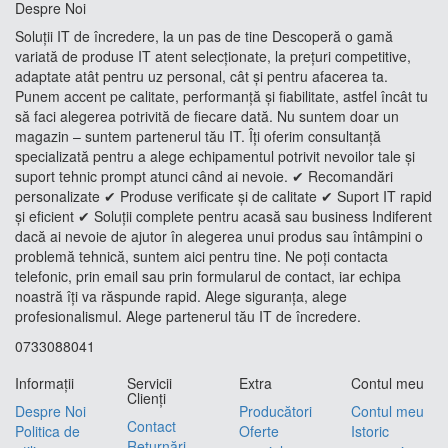
Despre Noi
Soluții IT de încredere, la un pas de tine Descoperă o gamă
variată de produse IT atent selecționate, la prețuri competitive,
adaptate atât pentru uz personal, cât și pentru afacerea ta.
Punem accent pe calitate, performanță și fiabilitate, astfel încât tu
să faci alegerea potrivită de fiecare dată. Nu suntem doar un
magazin – suntem partenerul tău IT. Îți oferim consultanță
specializată pentru a alege echipamentul potrivit nevoilor tale și
suport tehnic prompt atunci când ai nevoie. ✔ Recomandări
personalizate ✔ Produse verificate și de calitate ✔ Suport IT rapid
și eficient ✔ Soluții complete pentru acasă sau business Indiferent
dacă ai nevoie de ajutor în alegerea unui produs sau întâmpini o
problemă tehnică, suntem aici pentru tine. Ne poți contacta
telefonic, prin email sau prin formularul de contact, iar echipa
noastră îți va răspunde rapid. Alege siguranța, alege
profesionalismul. Alege partenerul tău IT de încredere.
0733088041
Informaţii
Servicii
Extra
Contul meu
Clienţi
Despre Noi
Producători
Contul meu
Contact
Politica de
Oferte
Istoric
Returnări