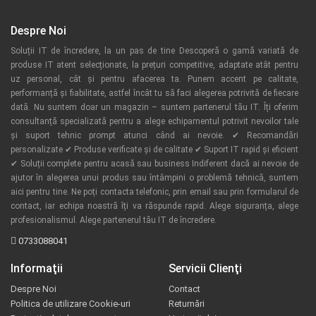
Despre Noi
Soluții IT de încredere, la un pas de tine Descoperă o gamă variată de
produse IT atent selecționate, la prețuri competitive, adaptate atât pentru
uz personal, cât și pentru afacerea ta. Punem accent pe calitate,
performanță și fiabilitate, astfel încât tu să faci alegerea potrivită de fiecare
dată. Nu suntem doar un magazin – suntem partenerul tău IT. Îți oferim
consultanță specializată pentru a alege echipamentul potrivit nevoilor tale
și suport tehnic prompt atunci când ai nevoie. ✔ Recomandări
personalizate ✔ Produse verificate și de calitate ✔ Suport IT rapid și eficient
✔ Soluții complete pentru acasă sau business Indiferent dacă ai nevoie de
ajutor în alegerea unui produs sau întâmpini o problemă tehnică, suntem
aici pentru tine. Ne poți contacta telefonic, prin email sau prin formularul de
contact, iar echipa noastră îți va răspunde rapid. Alege siguranța, alege
profesionalismul. Alege partenerul tău IT de încredere.
0733088041
Informaţii
Servicii Clienţi
Despre Noi
Contact
Politica de utilizare Cookie-uri
Returnări