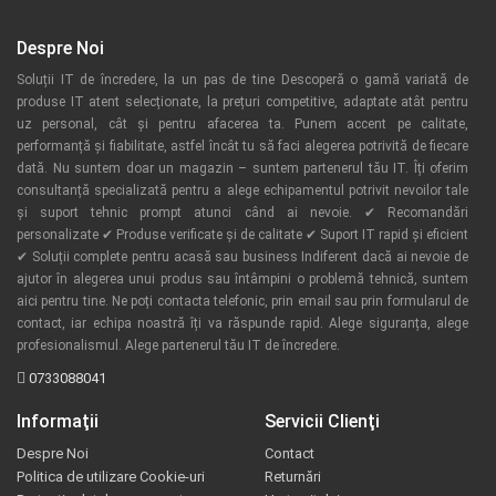
Despre Noi
Soluții IT de încredere, la un pas de tine Descoperă o gamă variată de
produse IT atent selecționate, la prețuri competitive, adaptate atât pentru
uz personal, cât și pentru afacerea ta. Punem accent pe calitate,
performanță și fiabilitate, astfel încât tu să faci alegerea potrivită de fiecare
dată. Nu suntem doar un magazin – suntem partenerul tău IT. Îți oferim
consultanță specializată pentru a alege echipamentul potrivit nevoilor tale
și suport tehnic prompt atunci când ai nevoie. ✔ Recomandări
personalizate ✔ Produse verificate și de calitate ✔ Suport IT rapid și eficient
✔ Soluții complete pentru acasă sau business Indiferent dacă ai nevoie de
ajutor în alegerea unui produs sau întâmpini o problemă tehnică, suntem
aici pentru tine. Ne poți contacta telefonic, prin email sau prin formularul de
contact, iar echipa noastră îți va răspunde rapid. Alege siguranța, alege
profesionalismul. Alege partenerul tău IT de încredere.
0733088041
Informaţii
Servicii Clienţi
Despre Noi
Contact
Politica de utilizare Cookie-uri
Returnări