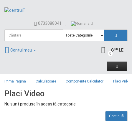
0733088041
,00
Contul meu
0
LEI
0
Prima Pagina
Calculatoare
Componente Calculator
Placi Video
Placi Video
Nu sunt produse în această categorie.
Continuă