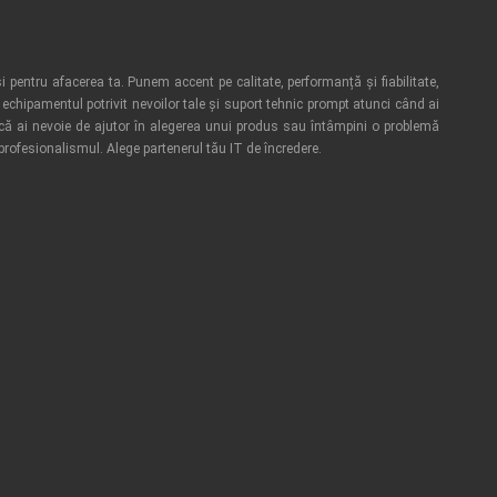
i pentru afacerea ta. Punem accent pe calitate, performanță și fiabilitate,
echipamentul potrivit nevoilor tale și suport tehnic prompt atunci când ai
acă ai nevoie de ajutor în alegerea unui produs sau întâmpini o problemă
 profesionalismul. Alege partenerul tău IT de încredere.