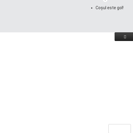
Coșul este gol!
Continuă