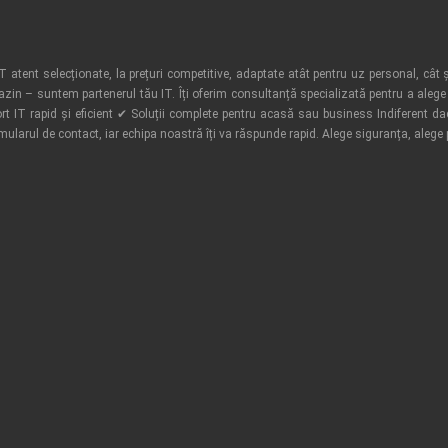
atent selecționate, la prețuri competitive, adaptate atât pentru uz personal, cât ș
azin – suntem partenerul tău IT. Îți oferim consultanță specializată pentru a alege 
t IT rapid și eficient ✔ Soluții complete pentru acasă sau business Indiferent d
rmularul de contact, iar echipa noastră îți va răspunde rapid. Alege siguranța, alege