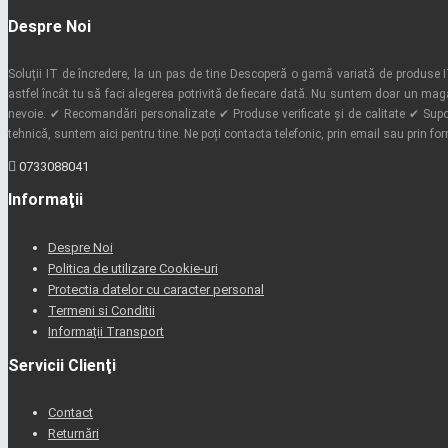
Despre Noi
Soluții IT de încredere, la un pas de tine Descoperă o gamă variată de produse IT 
astfel încât tu să faci alegerea potrivită de fiecare dată. Nu suntem doar un mag
nevoie. ✔ Recomandări personalizate ✔ Produse verificate și de calitate ✔ Supor
tehnică, suntem aici pentru tine. Ne poți contacta telefonic, prin email sau prin fo
0733088041
Informaţii
Despre Noi
Politica de utilizare Cookie-uri
Protectia datelor cu caracter personal
Termeni si Conditii
Informații Transport
Servicii Clienţi
Contact
Returnări