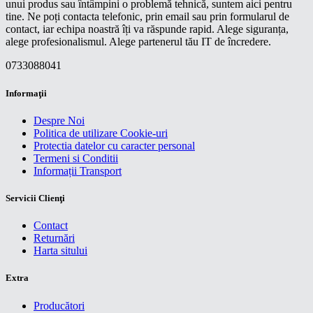
unui produs sau întâmpini o problemă tehnică, suntem aici pentru
tine. Ne poți contacta telefonic, prin email sau prin formularul de
contact, iar echipa noastră îți va răspunde rapid. Alege siguranța,
alege profesionalismul. Alege partenerul tău IT de încredere.
0733088041
Informaţii
Despre Noi
Politica de utilizare Cookie-uri
Protectia datelor cu caracter personal
Termeni si Conditii
Informații Transport
Servicii Clienţi
Contact
Returnări
Harta sitului
Extra
Producători