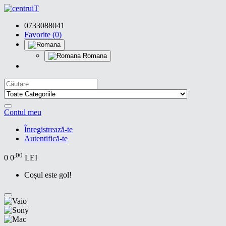
0733088041
Favorite (0)
Romana
Contul meu
Înregistrează-te
Autentifică-te
,00
0
0
LEI
Coșul este gol!